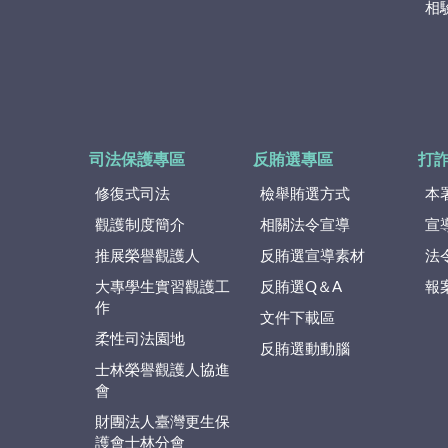
相
司法保護專區
反賄選專區
打
修復式司法
檢舉賄選方式
本
觀護制度簡介
相關法令宣導
宣
推展榮譽觀護人
反賄選宣導素材
法
大專學生實習觀護工
反賄選Q＆A
報
作
文件下載區
柔性司法園地
反賄選動動腦
士林榮譽觀護人協進
會
財團法人臺灣更生保
護會士林分會