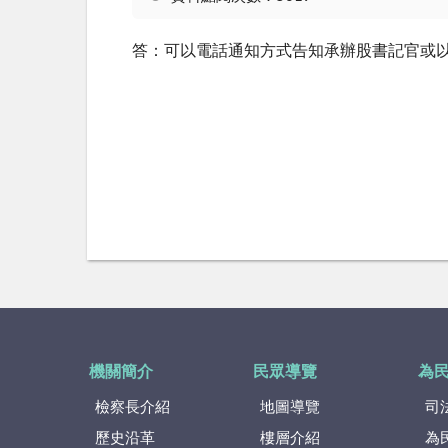
答：可以電話通知方式告知承辦股書記官或
機關簡介
民眾導覽
為
檢察長介紹
地圖導覽
司
歷史沿革
樓層介紹
為