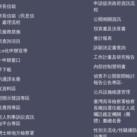
申請提供政府資訊流
察長信箱
程
察長信箱（民意信
公開相關資訊
）處理流程
預算書及決算書
民服務措施
會計報表
話查詢項目
訴願決定書查詢
上e化申辦宣導
工作計畫及研究報告
一申辦窗口
內部控制聲明書
單下載
偵查不公開新聞檢討
約通譯名冊
報告公告專區-
宣資料區
公共設施維護管理
證開示聲請專區
臺灣高等檢察署檢察
案應用專區
長概括選任鑑定人或
囑託鑑定機關（團
害人刑事訴訟資訊
體）彙總名冊
知平台專區
性別主流化/性騷擾
灣士林地方檢察署
治專區