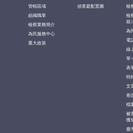
管轄區域
偵查庭配置圖
檢
組織職掌
檢
箱
檢察業務簡介
為
為民服務中心
電
重大政策
線
單
表
特
文
卷
檔
被
獲
臺