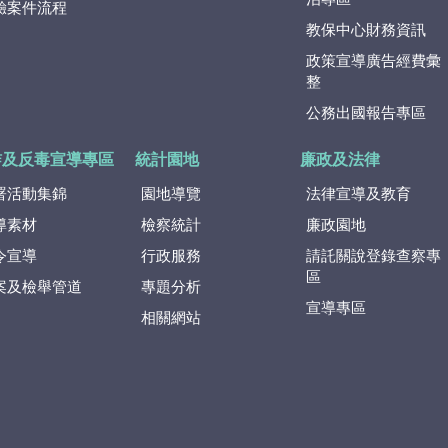
驗案件流程
教保中心財務資訊
政策宣導廣告經費彙
整
公務出國報告專區
詐及反毒宣導專區
統計園地
廉政及法律
署活動集錦
園地導覽
法律宣導及教育
導素材
檢察統計
廉政園地
令宣導
行政服務
請託關說登錄查察專
區
案及檢舉管道
專題分析
宣導專區
相關網站