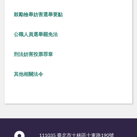
鼓勵檢舉
妨害選舉要點
公職人員選舉罷免法
刑法妨害投票罪章
其他相關法令
:::
111035 臺北市士林區士東路190號