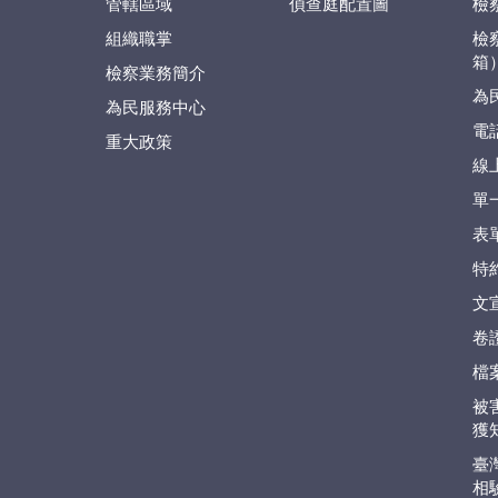
管轄區域
偵查庭配置圖
檢
組織職掌
檢
箱
檢察業務簡介
為
為民服務中心
電
重大政策
線
單
表
特
文
卷
檔
被
獲
臺
相