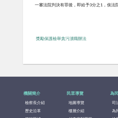
一審法院判決有罪後，即給予3分之1，俟
獎勵保護檢舉貪污瀆職辦法
機關簡介
民眾導覽
為
檢察長介紹
地圖導覽
司
歷史沿革
樓層介紹
為