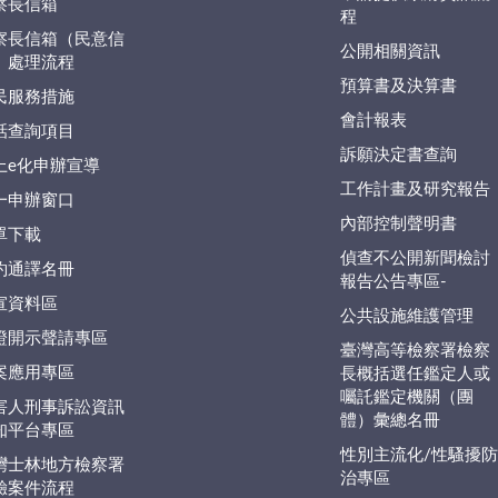
察長信箱
程
察長信箱（民意信
公開相關資訊
）處理流程
預算書及決算書
民服務措施
會計報表
話查詢項目
訴願決定書查詢
上e化申辦宣導
工作計畫及研究報告
一申辦窗口
內部控制聲明書
單下載
偵查不公開新聞檢討
約通譯名冊
報告公告專區-
宣資料區
公共設施維護管理
證開示聲請專區
臺灣高等檢察署檢察
案應用專區
長概括選任鑑定人或
囑託鑑定機關（團
害人刑事訴訟資訊
體）彙總名冊
知平台專區
性別主流化/性騷擾
灣士林地方檢察署
治專區
驗案件流程