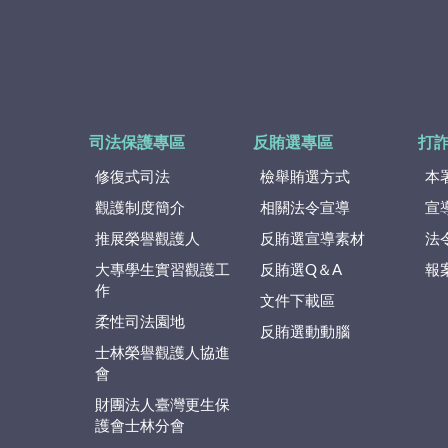
司法保護專區
反賄選專區
打
修復式司法
檢舉賄選方式
本
觀護制度簡介
相關法令宣導
宣
推展榮譽觀護人
反賄選宣導素材
法
大專學生實習觀護工
反賄選Q＆A
報
作
文件下載區
柔性司法園地
反賄選動動腦
士林榮譽觀護人協進
會
財團法人臺灣更生保
護會士林分會