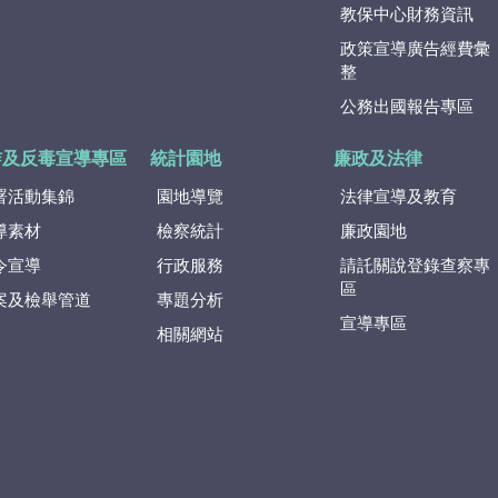
教保中心財務資訊
政策宣導廣告經費彙
整
公務出國報告專區
詐及反毒宣導專區
統計園地
廉政及法律
署活動集錦
園地導覽
法律宣導及教育
導素材
檢察統計
廉政園地
令宣導
行政服務
請託關說登錄查察專
區
案及檢舉管道
專題分析
宣導專區
相關網站